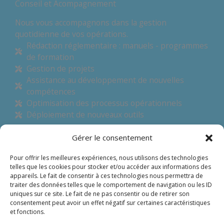
Conseil et Acompagnement
Nous vous accompagnons dans la gestion
quotidienne de vos opérations.
Rédaction réglementaire : manuels - programmes
de formation
Gestion de projets
Assistance au développement de nouvelles
compétences
Optimisation des processus opérationnels
Déploiement de nouveaux outils
Gérer le consentement
Pour offrir les meilleures expériences, nous utilisons des technologies
CONTACT
telles que les cookies pour stocker et/ou accéder aux informations des
appareils. Le fait de consentir à ces technologies nous permettra de
traiter des données telles que le comportement de navigation ou les ID
uniques sur ce site. Le fait de ne pas consentir ou de retirer son
consentement peut avoir un effet négatif sur certaines caractéristiques
et fonctions.