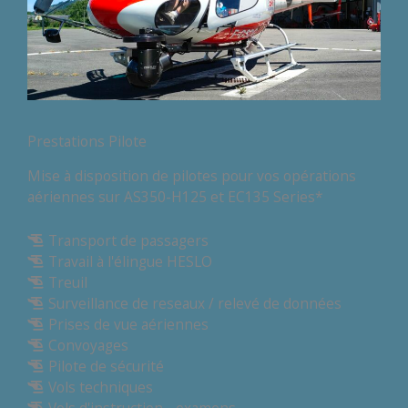
Prestations Pilote
Mise à disposition de pilotes pour vos opérations
aériennes sur AS350-H125 et EC135 Series*
Transport de passagers
Travail à l'élingue HESLO
Treuil
Surveillance de reseaux / relevé de données
Prises de vue aériennes
Convoyages
Pilote de sécurité
Vols techniques
Vols d'instruction - examens